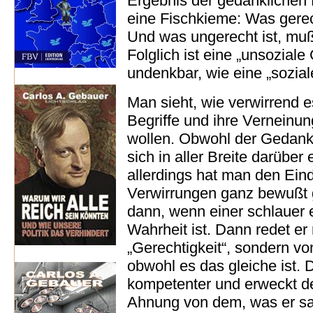
Ergebnis der gedanklichen
eine Fischkieme: Was gerech
Und was ungerecht ist, muß
Folglich ist eine „unsoziale
undenkbar, wie eine „sozial
Man sieht, wie verwirrend es
Begriffe und ihre Verneinu
wollen. Obwohl der Gedanke
sich in aller Breite darübe
allerdings hat man den Ein
Verwirrungen ganz bewußt g
dann, wenn einer schlauer er
Wahrheit ist. Dann redet er 
„Gerechtigkeit“, sondern von
obwohl es das gleiche ist. Da
kompetenter und erweckt den
Ahnung von dem, was er sag